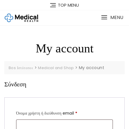
Skip
TOP MENU
to
content
MENU
My account
>
>
My account
Bos Ιστότοποι
Medical and Shop
Σύνδεση
Απαιτείται
Όνομα χρήστη ή διεύθυνση email
*